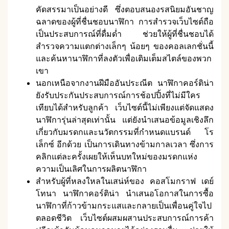
คัดสรรมาเป็นอย่างดี ซึ่งตอบสนองรสนิยมอันชาญ
ฉลาดของผู้ที่ชื่นชอบนาฬิกา การสำรวจเว็บไซต์ถือ
เป็นประสบการณ์ที่ดื่มด่ำ ช่วยให้ผู้ที่ชื่นชอบได้
สำรวจความแตกต่างเล็กๆ น้อยๆ ของคอลเลกชั่นนี้
และค้นหานาฬิกาที่ลงตัวเพื่อเติมเต็มสไตล์ของพวก
เขา
นอกเหนือจากงานฝีมืออันประณีต นาฬิกาคอร์ติน่า
ยังรับประกันประสบการณ์การช้อปปิ้งที่ไม่มีใคร
เทียบได้สำหรับลูกค้า เว็บไซต์นี้ไม่เพียงแต่จัดแสดง
นาฬิการุ่นล่าสุดเท่านั้น แต่ยังนำเสนอข้อมูลเชิงลึก
เกี่ยวกับมรดกและนวัตกรรมที่กำหนดแบรนด์ โร
เล็กซ์ อีกด้วย เป็นการเดินทางข้ามกาลเวลา ซึ่งการ
คลิกแต่ละครั้งเผยให้เห็นบทใหม่ของมรดกแห่ง
ความเป็นเลิศในการผลิตนาฬิกา
สำหรับผู้ที่หลงใหลในเสน่ห์ของ คอสโมกราฟ เดย์
โทนา นาฬิกาคอร์ติน่า นำเสนอโอกาสในการซื้อ
นาฬิกาที่ก้าวข้ามกระแสและกลายเป็นเพื่อนคู่ใจไป
ตลอดชีวิต เว็บไซต์ผสมผสานประสบการณ์การค้า