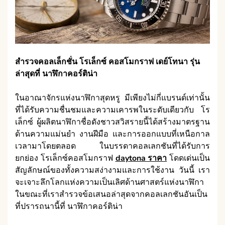
สำรวจคอลเล็กชั่น
โรเล็กซ์
คอสโมกราฟ
เดย์โทนา
รุ่น
ล่าสุดที่
นาฬิกาคอร์ติน่า
ในอาณาจักรแห่งนาฬิกาสุดหรู มีเพียงไม่กี่แบรนด์เท่านั้น
ที่ได้รับความชื่นชมและความเคารพในระดับเดียวกับ โร
เล็กซ์ ผู้ผลิตนาฬิกาชื่อดังชาวสวิสรายนี้ได้สร้างมาตรฐาน
ด้านความแม่นยำ งานฝีมือ และการออกแบบที่เหนือกาล
เวลามาโดยตลอด ในบรรดาคอลเลกชันที่ได้รับการ
ยกย่อง โรเล็กซ์คอสโมกราฟ
daytona ราคา
โดดเด่นเป็น
สัญลักษณ์ของทั้งความสง่างามและการใช้งาน วันนี้ เรา
จะเจาะลึกโลกแห่งความเป็นเลิศด้านศาสตร์แห่งนาฬิกา
ในขณะที่เราสำรวจข้อเสนอล่าสุดจากคอลเลกชันอันเป็น
ที่ปรารถนานี้ที่ นาฬิกาคอร์ติน่า