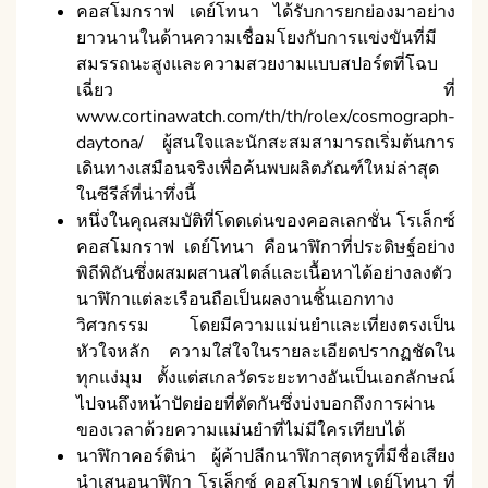
คอสโมกราฟ เดย์โทนา ได้รับการยกย่องมาอย่าง
ยาวนานในด้านความเชื่อมโยงกับการแข่งขันที่มี
สมรรถนะสูงและความสวยงามแบบสปอร์ตที่โฉบ
เฉี่ยว ที่
www.cortinawatch.com/th/th/rolex/cosmograph-
daytona/ ผู้สนใจและนักสะสมสามารถเริ่มต้นการ
เดินทางเสมือนจริงเพื่อค้นพบผลิตภัณฑ์ใหม่ล่าสุด
ในซีรีส์ที่น่าทึ่งนี้
หนึ่งในคุณสมบัติที่โดดเด่นของคอลเลกชั่น โรเล็กซ์
คอสโมกราฟ เดย์โทนา คือนาฬิกาที่ประดิษฐ์อย่าง
พิถีพิถันซึ่งผสมผสานสไตล์และเนื้อหาได้อย่างลงตัว
นาฬิกาแต่ละเรือนถือเป็นผลงานชิ้นเอกทาง
วิศวกรรม โดยมีความแม่นยำและเที่ยงตรงเป็น
หัวใจหลัก ความใส่ใจในรายละเอียดปรากฏชัดใน
ทุกแง่มุม ตั้งแต่สเกลวัดระยะทางอันเป็นเอกลักษณ์
ไปจนถึงหน้าปัดย่อยที่ตัดกันซึ่งบ่งบอกถึงการผ่าน
ของเวลาด้วยความแม่นยำที่ไม่มีใครเทียบได้
นาฬิกาคอร์ติน่า ผู้ค้าปลีกนาฬิกาสุดหรูที่มีชื่อเสียง
นำเสนอนาฬิกา โรเล็กซ์ คอสโมกราฟ เดย์โทนา ที่