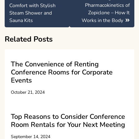
navigation
Pharmacokinetics of
Comfort with Stylish
Zopiclone – How It
Steam Shower and
Sauna Kits
Works in the Body
Related Posts
The Convenience of Renting
Conference Rooms for Corporate
Events
October 21, 2024
Top Reasons to Consider Conference
Room Rentals for Your Next Meeting
September 14, 2024