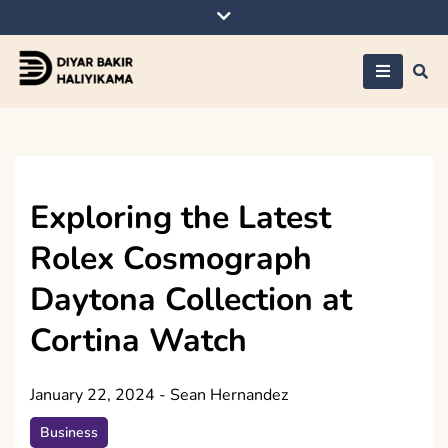
Skip
to
content
Diyar Bakir
Haliyikama
Exploring the Latest
Rolex Cosmograph
Daytona Collection at
Cortina Watch
January 22, 2024
-
Sean Hernandez
Business