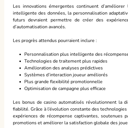
Les innovations émergentes continuent d’améliorer
intelligente des données, la personnalisation adaptati
futurs devraient permettre de créer des expérienc
d’automatisation avancés.
Les progrès attendus pourraient inclure :
Personnalisation plus intelligente des récompens
Technologies de traitement plus rapides
Amélioration des analyses prédictives
Systèmes d’interaction joueur améliorés
Plus grande flexibilité promotionnelle
Optimisation de campagne plus efficace
Les bonus de casino automatisés révolutionnent la dis
fiabilité. Grâce à l’évolution constante des technologie
expériences de récompense captivantes, soutenues pa
promotions et améliorer la satisfaction globale des joue