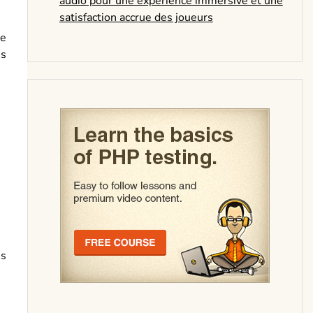
audio pour une expérience immersive et une
satisfaction accrue des joueurs
de
es
es