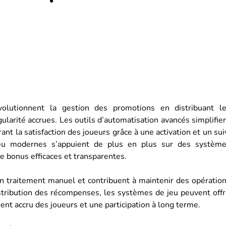
lutionnent la gestion des promotions en distribuant l
ularité accrues. Les outils d’automatisation avancés simplifie
nt la satisfaction des joueurs grâce à une activation et un sui
eu modernes s’appuient de plus en plus sur des systèm
e bonus efficaces et transparentes.
n traitement manuel et contribuent à maintenir des opératio
istribution des récompenses, les systèmes de jeu peuvent offr
nt accru des joueurs et une participation à long terme.