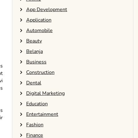
App Development
Application
Automobile
Beauty
Belanja
Business
es
Construction
nt
vi
Dental
es
Digital Marketing
Education
ns
Entertainment
ir
Fashion
Finance