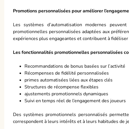
Promotions personnalisées pour améliorer l’engageme
Les systèmes d’automatisation modernes peuvent
promotionnelles personnalisées adaptées aux préféren
expériences plus engageantes et contribuent à fidéliser
Les fonctionnalités promotionnelles personnalisées c
Recommandations de bonus basées sur l’activité
Récompenses de fidélité personnalisées
primes automatisées liées aux étapes clés
Structures de récompense flexibles
ajustements promotionnels dynamiques
Suivi en temps réel de l’engagement des joueurs
Des systèmes promotionnels personnalisés permetten
correspondent à leurs intérêts et à leurs habitudes de j