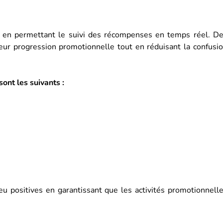
 en permettant le suivi des récompenses en temps réel. D
leur progression promotionnelle tout en réduisant la confusi
ont les suivants :
eu positives en garantissant que les activités promotionnell