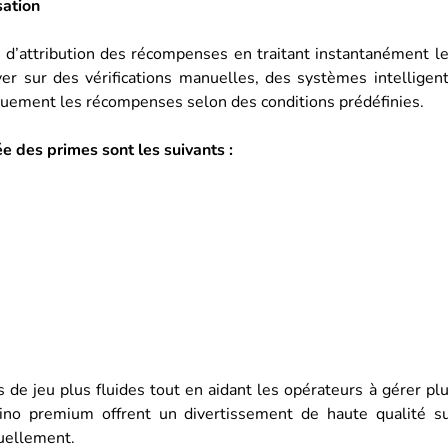
sation
é d’attribution des récompenses en traitant instantanément l
yer sur des vérifications manuelles, des systèmes intelligen
iquement les récompenses selon des conditions prédéfinies.
e des primes sont les suivants :
de jeu plus fluides tout en aidant les opérateurs à gérer pl
ino premium offrent un divertissement de haute qualité s
tuellement.